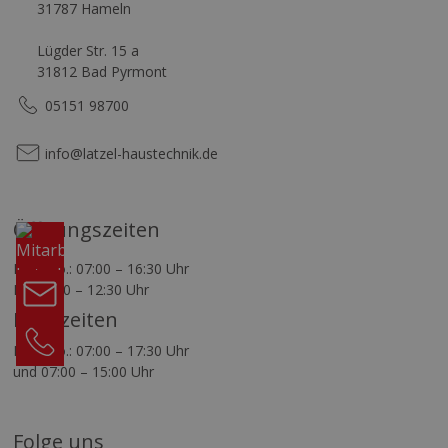
31787 Hameln
Lügder Str. 15 a
31812 Bad Pyrmont
05151 98700
info@latzel-haustechnik.de
Komm
Öffnungszeiten
in
unser
Mo.–Do.: 07:00 – 16:30 Uhr
Team
Fr.: 07:00 – 12:30 Uhr
Kontakt
Bürozeiten
05151
Mo.–Do.: 07:00 – 17:30 Uhr
98700 test
und 07:00 – 15:00 Uhr
Folge uns