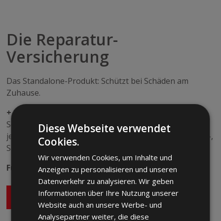
Die Reparatur-
Versicherung
Das Standalone-Produkt: Schützt bei Schäden am
Zuhause.
+ 24/7 Notfall-Reparaturhotline
Schnelle und unkomplizierte Hilfe – 4 Reparaturen für
Diese Webseite verwendet
je bis zu 2.000 Euro pro Jahr bei Defekten an Heizungs-,
Cookies.
Sanitär- und Elektroanlagen.
Wir verwenden Cookies, um Inhalte und
Für 39 Euro monatlich
Anzeigen zu personalisieren und unseren
Datenverkehr zu analysieren. Wir geben
Informationen über Ihre Nutzung unserer
MEHR ERFAHREN
Website auch an unsere Werbe- und
Analysepartner weiter, die diese