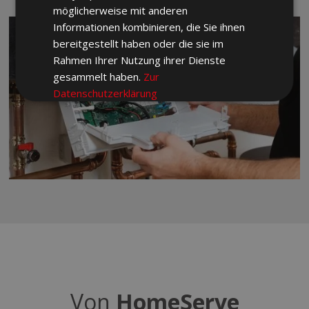
möglicherweise mit anderen
Informationen kombinieren, die Sie ihnen
bereitgestellt haben oder die sie im
Rahmen Ihrer Nutzung ihrer Dienste
gesammelt haben.
Zur
Datenschutzerklärung
Unbedingt
Performance
erforderlich
Targeting
Funktionalität
ALLE AKZEPTIEREN
Von
HomeServe
ALLE ABLEHNEN