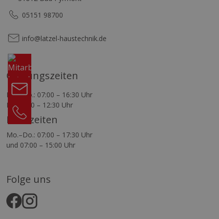
05151 98700
info@latzel-haustechnik.de
Komm
in
unser
Öffnungszeiten
Team
Kontakt
Mo.–Do.: 07:00 – 16:30 Uhr
Fr.: 07:00 – 12:30 Uhr
05151
98700
Bürozeiten
Mo.–Do.: 07:00 – 17:30 Uhr
und 07:00 – 15:00 Uhr
Folge uns