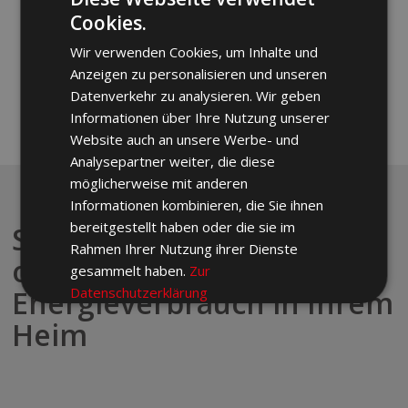
produzierten Strom nutzen können. Das spart
Cookies.
Kosten und hilft, unabhängiger vom Strom aus
dem Netz zu sein.
Wir verwenden Cookies, um Inhalte und
Anzeigen zu personalisieren und unseren
Datenverkehr zu analysieren. Wir geben
Informationen über Ihre Nutzung unserer
Website auch an unsere Werbe- und
Analysepartner weiter, die diese
möglicherweise mit anderen
Informationen kombinieren, die Sie ihnen
bereitgestellt haben oder die sie im
Steuern Sie per App den
Rahmen Ihrer Nutzung ihrer Dienste
optimalen
gesammelt haben.
Zur
Energieverbrauch in Ihrem
Datenschutzerklärung
Heim
Unbedingt
Performance
erforderlich