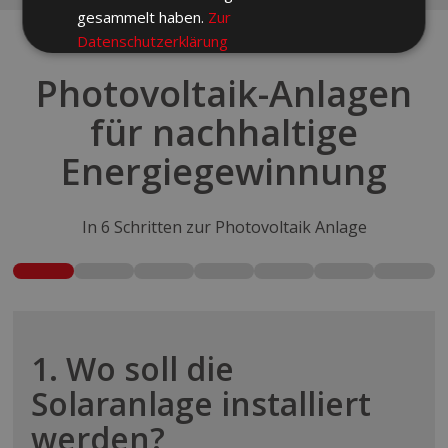
gesammelt haben.
Zur
Datenschutzerklärung
Photovoltaik-Anlagen
Unbedingt
Performance
erforderlich
für nachhaltige
Energiegewinnung
Targeting
Funktionalität
In 6 Schritten zur Photovoltaik Anlage
ALLE AKZEPTIEREN
ALLE ABLEHNEN
1. Wo soll die
Solaranlage installiert
COOKIE-DETAILS EINSEHEN
werden?