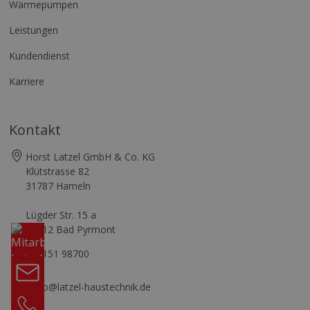
Wärmepumpen
Leistungen
Kundendienst
Karriere
Kontakt
Horst Latzel GmbH & Co. KG
Klütstrasse 82
31787 Hameln
Komm
Lügder Str. 15 a
31812 Bad Pyrmont
in
unser
05151 98700
Team
Kontakt
info@latzel-haustechnik.de
05151