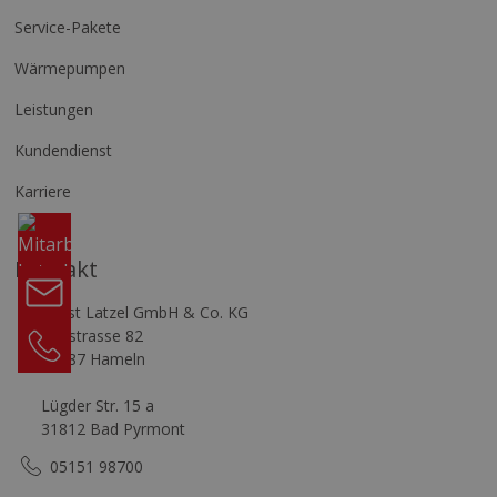
Service-Pakete
Wärmepumpen
Leistungen
Kundendienst
Karriere
Komm
in
unser
Kontakt
Team
Kontakt
Horst Latzel GmbH & Co. KG
05151
Klütstrasse 82
98700
31787 Hameln
Lügder Str. 15 a
31812 Bad Pyrmont
05151 98700